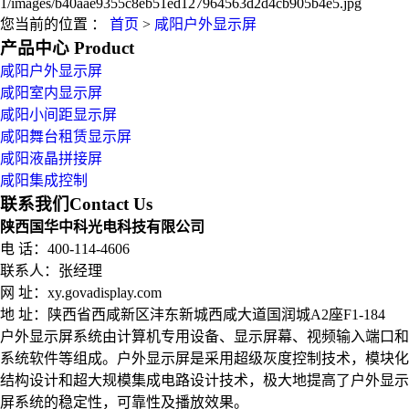
您当前的位置 ：
首页
>
咸阳户外显示屏
产品中心
Product
咸阳户外显示屏
咸阳室内显示屏
咸阳小间距显示屏
咸阳舞台租赁显示屏
咸阳液晶拼接屏
咸阳集成控制
联系我们
Contact Us
陕西国华中科光电科技有限公司
电 话：400-114-4606
联系人：张经理
网 址：xy.govadisplay.com
地 址：
陕西省西咸新区沣东新城西咸大道国润城A2座F1-184
户外显示屏系统由计算机专用设备、显示屏幕、视频输入端口和
系统软件等组成。户外显示屏是采用超级灰度控制技术，模块化
结构设计和超大规模集成电路设计技术，极大地提高了户外显示
屏系统的稳定性，可靠性及播放效果。