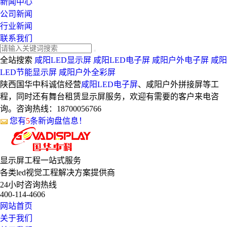
新闻中心
公司新闻
行业新闻
联系我们
全站搜索
咸阳LED显示屏
咸阳LED电子屏
咸阳户外电子屏
咸阳
LED节能显示屏
咸阳户外全彩屏
陕西国华中科诚信经营
咸阳LED电子屏
、咸阳户外拼接屏等工
程，同时还有舞台租赁显示屏服务，欢迎有需要的客户来电咨
询。咨询热线：18700056766
您有
5
条新询盘信息！
显示屏工程
一站式服务
各类led视觉工程解决方案提供商
24小时咨询热线
400-114-4606
网站首页
关于我们