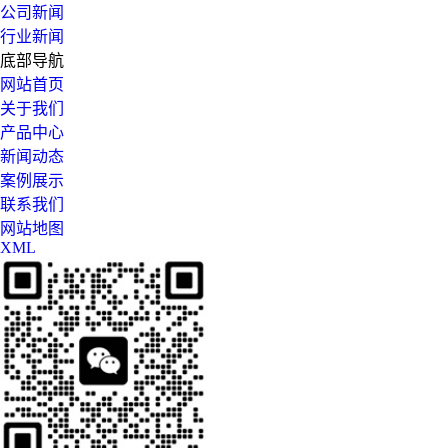
公司新闻
行业新闻
底部导航
网站首页
关于我们
产品中心
新闻动态
案例展示
联系我们
网站地图
XML