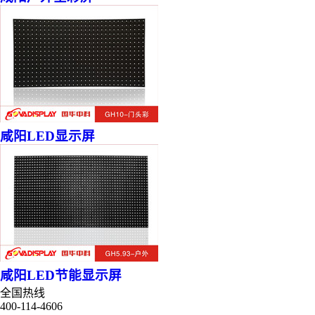
咸阳LED显示屏
咸阳LED节能显示屏
全国热线
400-114-4606