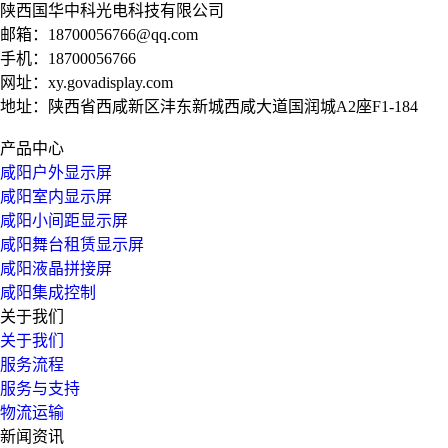
陕西国华中科光电科技有限公司
邮箱：
18700056766@qq.com
手机：
18700056766
网址：
xy.govadisplay.com
地址：陕西省西咸新区沣东新城西咸大道国润城A2座F1-184
产品中心
咸阳户外显示屏
咸阳室内显示屏
咸阳小间距显示屏
咸阳舞台租赁显示屏
咸阳液晶拼接屏
咸阳集成控制
关于我们
关于我们
服务流程
服务与支持
物流运输
新闻资讯