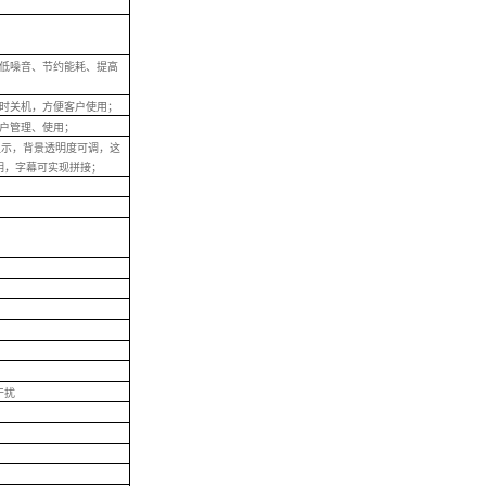
低噪音、节约能耗、提高
时关机，方便客户使用；
客户管理、使用；
显示，背景透明度可调，这
明，字幕可实现拼接；
干扰