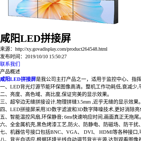
咸阳LED拼接屏
来源：
http://xy.govadisplay.com/product264548.html
发布时间：
2019/10/10 15:50:27
联系我们
产品概述
咸阳LED拼接屏
是我公司主打产品之一，适用于监控中心、指挥
一、LED背光灯源节能环保图像高清。整机工作功耗低,衰减少,
二、亮度、高色域、高比度,保证完美的显示效果。
三、超窄边无缝拼接设计,物理拼缝3.5mm ,近乎无缝的显示效果
四、LED拼接屏采用3D数字滤波和3D数字降噪技术,更好消除亮色
五、智能温控风扇,环保静音; 6ms快速响应时间,画面真正无拖尾
六、全金属机壳,黑色烤漆工艺,防火、防静电、防磁场、防干扰
七、机器信号接口包括BNC、VGA、 DVI、 HDMI等各种接
八、背光自适应,根据环境光线自动调节背光光源,达到观看图像