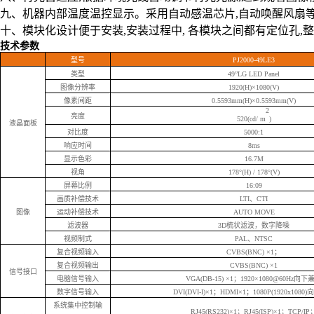
九、机器内部温度温控显示。采用自动感温芯片,自动唤醒风扇
十、模块化设计便于安装,安装过程中, 各模块之间都有定位孔,
技术参数
型号
PJ2000-49LE3
类型
49”LG LED Panel
图像分辨率
1920(H)×1080(V)
像素间距
0.5593mm(H)×0.5593mm(V)
2
亮度
520(cd/ m
)
液晶面板
对比度
5000:1
响应时间
8ms
显示色彩
16.7M
视角
178°(H) / 178°(V)
屏幕比例
16:09
画质补偿技术
LTI、CTI
图像
运动补偿技术
AUTO MOVE
滤波器
3D梳状滤波，数字降噪
视频制式
PAL、NTSC
复合视频输入
CVBS(BNC) ×1；
复合视频输出
CVBS(BNC) ×1
信号接口
电脑信号输入
VGA(DB-15) ×1；1920×1080@60Hz向下
数字信号输入
DVI(DVI-I)×1；HDMI×1；1080P(1920x108
系统集中控制输
RJ45(RS232)×1；RJ45(ISP)×1；TCP/IP