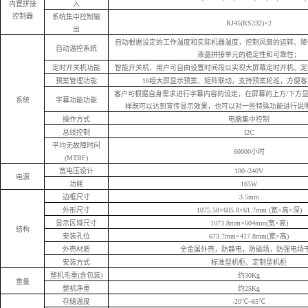
内置拼接
入
控制器
系统集中控制输
RJ45(RS232)×2
出
自动根据设定的工作温度和实际机器温度，控制风扇的运转、降
自动温控系统
液晶拼接单元的稳定性和可靠性；
定时开关机功能
智能开关机，用户可自由设置时间段以实现大屏幕定时开机、定
预案管理功能
16组大屏显示预案、矩阵联动，支持预案轮巡，方便
客户可根据自身需求进行字幕内容的设定，在屏幕的上方/下方
系统
字幕功能功能
样既可以达到宣传显示效果，也可以对一些特殊功能进行说
操作方式
电脑集中控制
总线控制
I2C
平均无故障时间
60000小时
(MTBF)
宽电压设计
100~240V
电源
功耗
165W
边框尺寸
3.5mm
外形尺寸
1075.58×605.8×61.7mm (宽×高×深)
显示区域尺寸
1073.8mm×604mm(宽×高)
结构
安装孔位
673.7mm×417.8mm(宽×高)
外壳材质
全金属外壳，防静电，防磁场，防强电场
安装方式
标准型机柜、定制型机柜
整机毛重(含包装)
约30Kg
重量
整机净重
约25Kg
存储温度
-20℃~65℃