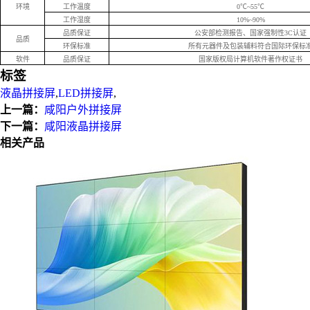
环境
工作温度
0℃~55℃
工作湿度
10%~90%
品质保证
公安部检测报告、国家强制性3C认证
品质
环保标准
所有元器件及包装辅料符合国际环保标
软件
品质保证
国家版权局计算机软件著作权证书
标签
液晶拼接屏
,
LED拼接屏
,
上一篇：
咸阳户外拼接屏
下一篇：
咸阳液晶拼接屏
相关产品