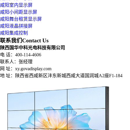
咸阳室内显示屏
咸阳小间距显示屏
咸阳舞台租赁显示屏
咸阳液晶拼接屏
咸阳集成控制
联系我们
Contact Us
陕西国华中科光电科技有限公司
电 话：400-114-4606
联系人：张经理
网 址：xy.govadisplay.com
地 址：
陕西省西咸新区沣东新城西咸大道国润城A2座F1-184